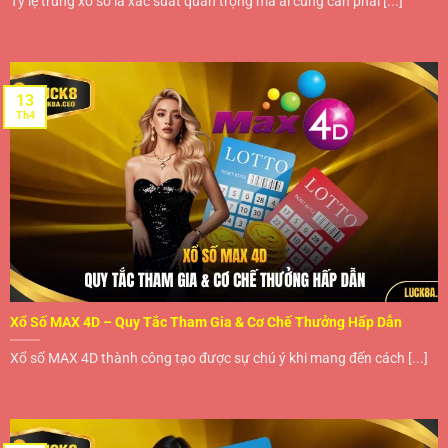
Tỷ lệ trúng xổ số là xác suất quan trọng mà ai cũng cần phải [...]
13
Th4
Đôi nét về dịch vụ xổ số LUCK8
Review về các loại số đề đặc sắc hiện góp mặt
tại nhà cái
Với hình thức số đề, nhà cái cùng các đơn vị phát hành đã
Xổ Số MAX 4D – Quy Tắc Tham Gia & Cơ Chế Thưởng Hấp Dẫn
cập nhật rất nhiều sản phẩm thú vị để đáp ứng nhu cầu
người chơi. Dưới đây là một số thông tin giới thiệu, bạn có
Xổ số MAX 4D thành công tạo được sự chú ý khi mang đến cách [...]
thể tham khảo trước khi truy cập.
Xổ số LUCK8 truyền thống