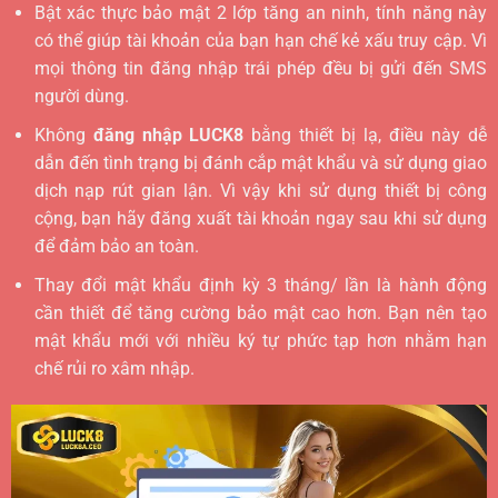
Bật xác thực bảo mật 2 lớp tăng an ninh, tính năng này
có thể giúp tài khoản của bạn hạn chế kẻ xấu truy cập. Vì
mọi thông tin đăng nhập trái phép đều bị gửi đến SMS
người dùng.
Không
đăng nhập LUCK8
bằng thiết bị lạ, điều này dễ
dẫn đến tình trạng bị đánh cắp mật khẩu và sử dụng giao
dịch nạp rút gian lận. Vì vậy khi sử dụng thiết bị công
cộng, bạn hãy đăng xuất tài khoản ngay sau khi sử dụng
để đảm bảo an toàn.
Thay đổi mật khẩu định kỳ 3 tháng/ lần là hành động
cần thiết để tăng cường bảo mật cao hơn. Bạn nên tạo
mật khẩu mới với nhiều ký tự phức tạp hơn nhằm hạn
chế rủi ro xâm nhập.