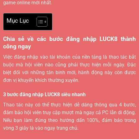
game online mới nhất.
Mục Lục
Chia sẻ về các bước đăng nhập LUCK8 thành
công ngay
Việc đăng nhập vào tài khoản của nền tảng là thao tác bắt
buộc mà hội viên nào cũng phải thực hiện mỗi ngày. Đặc
biệt đối với những tân binh mới, hành động này còn được
đơn vị khuyến khích thường xuyên.
3 bước đăng nhập LUCK8 siêu nhanh
Thao tác này có thể thực hiện dễ dàng thông qua 4 bước,
đảm bảo hội viên truy cập mượt mà ngay cả PC lẫn di động.
Nếu bạn làm đúng theo hướng dấn 100%, đảm bảo trong
vòng 3 giây là vào ngay trang chủ.