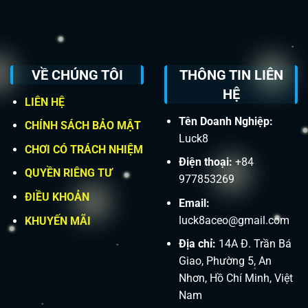
VỀ CHÚNG TÔI
THÔNG TIN LIÊN
HỆ
LIÊN
H
Ệ
Tên Doanh Nghiệp:
CHÍNH SÁCH BẢO MẬT
Luck8
CHƠI CÓ TRÁCH NHIỆM
Điện thoại:
+84
QUYỀN RIÊNG TƯ
977853269
ĐIỀU KHOẢN
Email:
luck8aceo@gmail.com
KHUYẾN MÃI
Địa chỉ:
14A Đ. Trần Bá
Giao, Phường 5, An
Nhơn, Hồ Chí Minh, Việt
Nam