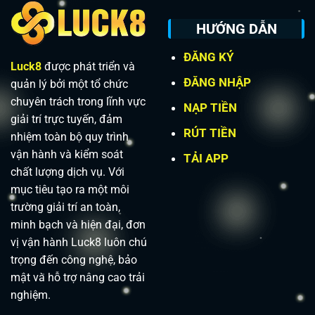
HƯỚNG DẪN
ĐĂNG KÝ
Luck8
được phát triển và
ĐĂNG NHẬP
quản lý bởi một tổ chức
chuyên trách trong lĩnh vực
NẠP TIỀN
giải trí trực tuyến, đảm
RÚT TIỀN
nhiệm toàn bộ quy trình
vận hành và kiểm soát
TẢI APP
chất lượng dịch vụ. Với
mục tiêu tạo ra một môi
trường giải trí an toàn,
minh bạch và hiện đại, đơn
vị vận hành Luck8 luôn chú
trọng đến công nghệ, bảo
mật và hỗ trợ nâng cao trải
nghiệm.