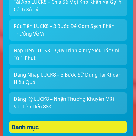
Tải App LUCK8 – Chia Sẻ Mọi Khó Khăn Và Gợi Ý
Cách Xử Lý
Rút Tiền LUCK8 – 3 Bước Để Gom Sạch Phần
Thưởng Về Ví
Nạp Tiền LUCK8 – Quy Trình Xử Lý Siêu Tốc Chỉ
Từ 1 Phút
Đăng Nhập LUCK8 – 3 Bước Sử Dụng Tài Khoản
Hiệu Quả
Đăng Ký LUCK8 – Nhận Thưởng Khuyến Mãi
Sốc Lên Đến 88K
Danh mục