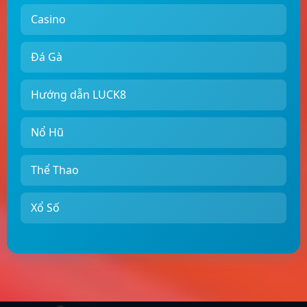
Casino
Đá Gà
Hướng dẫn LUCK8
Nổ Hũ
Thể Thao
Xổ Số