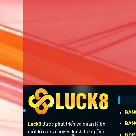
Kèo châu Âu thể thao LUCK8 (1X2)
Cược châu Âu có cách chơi đơn giản chỉ cần dự đo
Dễ hiểu, dễ chơi.
Không cần tính toán phức tạp.
Dựa vào thực lực thật của đội bóng.
Kèo tài xỉu (over/under)
Tài xỉu dựa trên tổng số bàn thắng hoặc điểm số 
đưa ra.
ĐĂN
Bỏ qua kết quả chung cuộc của đôi bên.
ĐĂN
Luck8
được phát triển và quản lý bởi
Phù hợp nhiều môn thể thao.
một tổ chức chuyên trách trong lĩnh
NẠP
Dễ áp dụng chiến lược thống kê.