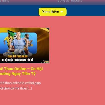
sử dụng
Bóng đá, esports
Bóng đá, tennis
Xem thêm
o
Bóng rổ, bóng đá
h
Bóng đá live, esports
LUCK8
ng phù hợp với từng phong cách chơi khác nhau. Việc hiểu rõ t
ể Thao Online – Cơ Hội
c
thể thao LUCK8
vì cân bằng sức mạnh giữa hai đội. Thành viê
hưởng Ngay Tiền Tỷ
hể thao online là cơ hội giúp
i chơi có thể thỏa [...]
 giá.