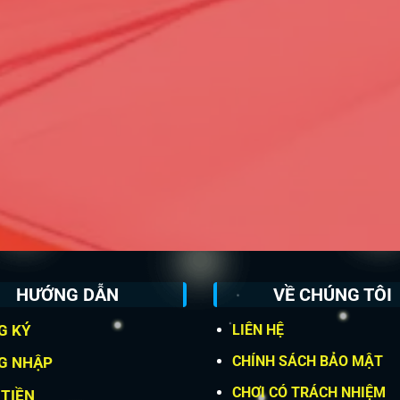
Cược handicap giúp cân bằng sức mạnh hai đội
án kết quả thắng, hòa hoặc thua. Đây là lựa chọn giải trí hấp 
của trận đấu trên
thể thao LUCK8
. Người tham gia sẽ cần dự đ
HƯỚNG DẪN
VỀ CHÚNG TÔI
G KÝ
LIÊN
H
Ệ
CHÍNH SÁCH BẢO MẬT
G NHẬP
CHƠI CÓ TRÁCH NHIỆM
 TIỀN