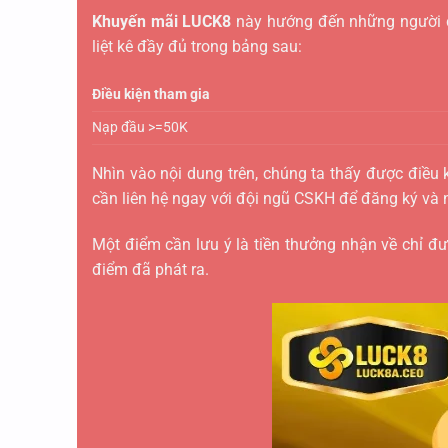
Khuyến mãi LUCK8
này hướng đến những người ch
liệt kê đầy đủ trong bảng sau:
Điều kiện tham gia
Nạp đầu >=50K
Nhìn vào nội dung trên, chúng ta thấy được điều k
cần liên hệ ngay với đội ngũ CSKH để đăng ký và n
Một điểm cần lưu ý là tiền thưởng nhận về chỉ đ
điểm đã phát ra.