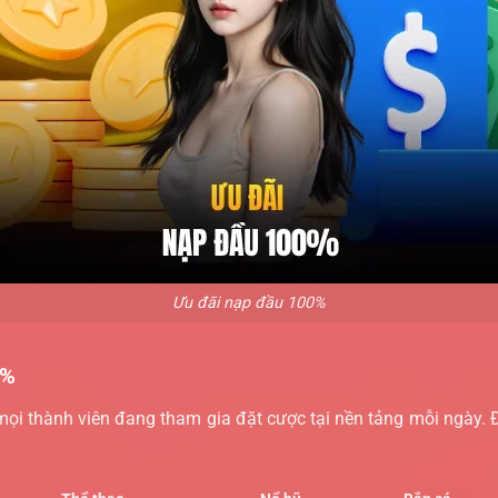
Ưu đãi nạp đầu 100%
2%
 thành viên đang tham gia đặt cược tại nền tảng mỗi ngày. Để h