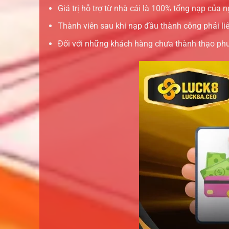
Giá trị hỗ trợ từ nhà cái là 100% tổng nạp của n
Thành viên sau khi nạp đầu thành công phải l
Đối với những khách hàng chưa thành thạo phươ