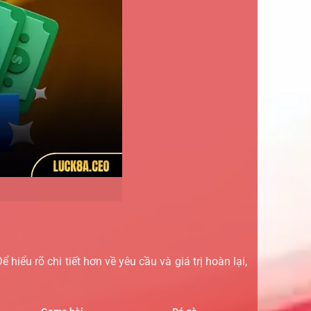
iểu rõ chi tiết hơn về yêu cầu và giá trị hoàn lại,