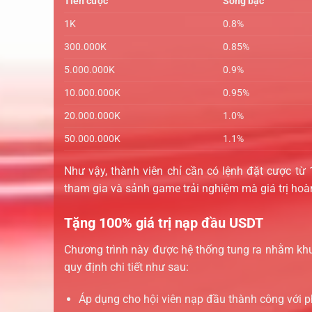
Tiền cược
Sòng bạc
1K
0.8%
300.000K
0.85%
5.000.000K
0.9%
10.000.000K
0.95%
20.000.000K
1.0%
50.000.000K
1.1%
Như vậy, thành viên chỉ cần có lệnh đặt cược t
tham gia và sảnh game trải nghiệm mà giá trị hoà
Tặng 100% giá trị nạp đầu USDT
Chương trình này được hệ thống tung ra nhằm khu
quy định chi tiết như sau:
Áp dụng cho hội viên nạp đầu thành công với 