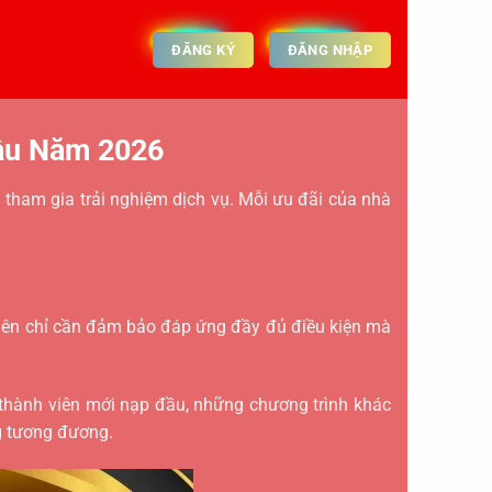
ĐĂNG KÝ
ĐĂNG NHẬP
ầu Năm 2026
ham gia trải nghiệm dịch vụ. Mỗi ưu đãi của nhà
 viên chỉ cần đảm bảo đáp ứng đầy đủ điều kiện mà
 thành viên mới nạp đầu, những chương trình khác
ng tương đương.