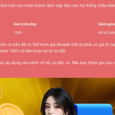
ơi mới vừa hoàn thành lệnh nạp đầu vào hệ thống. Điều kiện 
Giá trị thưởng
Sảnh gam
100%
Nổ hũ, bắn
iện cơ bản để có thể tham gia khuyến mãi là phải có giá trị nạ
hận 100% số tiền hoàn lại từ ưu đãi.
ược áp dụng cho sảnh nổ hũ và bắn cá. Nếu bạn tham gia vào 