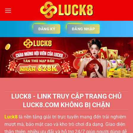
ĐĂNG KÝ
ĐĂNG NHẬP
LUCK8 - LINK TRUY CẬP TRANG CHỦ
LUCK8.COM KHÔNG BỊ CHẶN
Luck8
là nền tảng giải trí trực tuyến mang đến trải nghiệm
mượt mà, bảo mật cao và kho trò chơi đa dạng. Giao diện
thân thiện, nhiều ưu đãi và hỗ trợ 24/7 giúp người dùng dễ